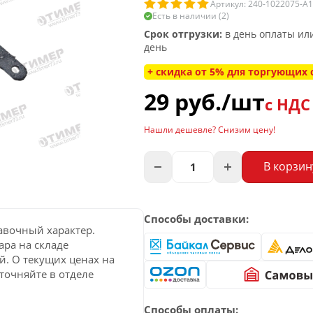
Артикул: 240-1022075-А1
Есть в наличии (2)
Срок отгрузки:
в день оплаты и
день
+ скидка от 5% для торгующих
29
руб.
/шт
с НДС
Нашли дешевле? Снизим цену!
В корзин
Способы доставки:
авочный характер.
ара на складе
й. О текущих ценах на
точняйте в отделе
Способы оплаты: