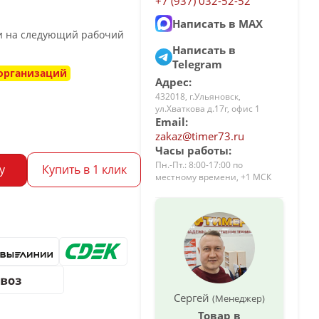
+7 (937) 032-52-52
Написать в MAX
ли на следующий рабочий
Написать в
Telegram
 организаций
Адрес:
432018, г.Ульяновск,
ул.Хваткова д.17г, офис 1
Email:
zakaz@timer73.ru
Часы работы:
Пн.-Пт.: 8:00-17:00 по
у
Купить в 1 клик
местному времени, +1 МСК
Сергей
(Менеджер)
Товар в