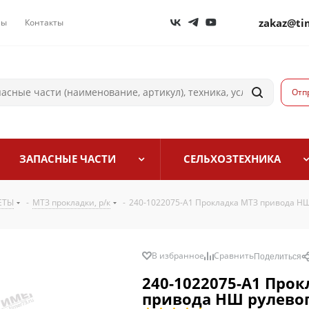
zakaz@ti
лы
Контакты
Отп
ЗАПАСНЫЕ ЧАСТИ
СЕЛЬХОЗТЕХНИКА
ЕТЫ
-
МТЗ прокладки, р/к
-
240-1022075-А1 Прокладка МТЗ привода НШ
240-1022075-А1 Про
привода НШ рулево