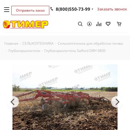
8(800)550-73-99
Заказать звонок
Отправить заказ
Главная
-
СЕЛЬХОЗТЕХНИКА
-
Сельхозтехника для обработки почвы
-
Глубокорыхлители
-
Глубокорыхлитель Salford DRH 9800