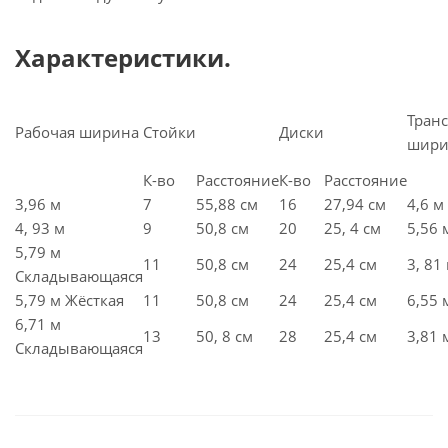
Характеристики.
Транс
Рабочая ширина
Стойки
Диски
шири
К-во
Расстояние
К-во
Расстояние
3,96 м
7
55,88 см
16
27,94 см
4,6 м
4, 93 м
9
50,8 см
20
25, 4 см
5,56 
5,79 м
11
50,8 см
24
25,4 см
3, 81
Складывающаяся
5,79 м Жёсткая
11
50,8 см
24
25,4 см
6,55 
6,71 м
13
50, 8 см
28
25,4 см
3,81 
Складывающаяся